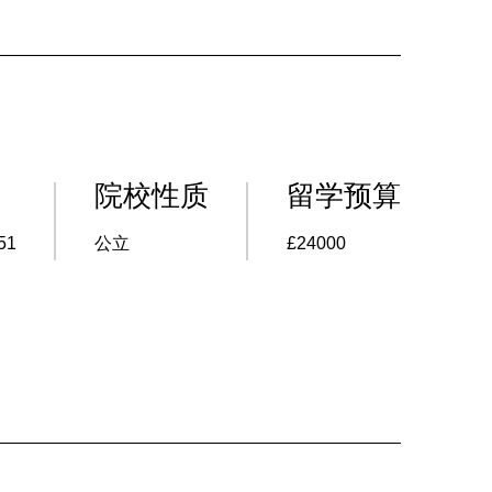
院校性质
留学预算
51
公立
£24000