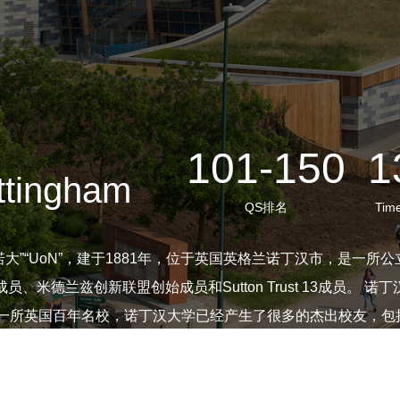
101-150
1
ottingham
QS排名
Tim
am），被称为“诺大”“UoN”，建于1881年，位于英国英格兰诺丁汉
始成员和Sutton Trust 13成员。 诺丁汉大学在英国乃至世界范围内获得广泛美誉，如英
为一所英国百年名校，诺丁汉大学已经产生了很多的杰出校友，包括3位
有与浙江万里学院合作创办的宁波诺丁汉大学，在马来西亚吉隆
学位。