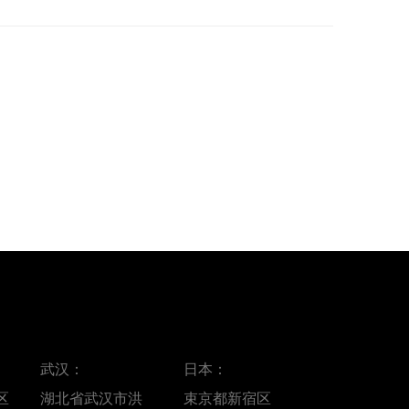
武汉：
日本：
区
湖北省武汉市洪
束京都新宿区