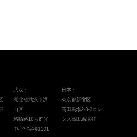
武汉：
日本：
区
湖北省武汉市洪
束京都新宿区
层
山区
高田馬場2-8-2コレ
珞喻路10号群光
タス高田馬場4F
中心写字楼1101