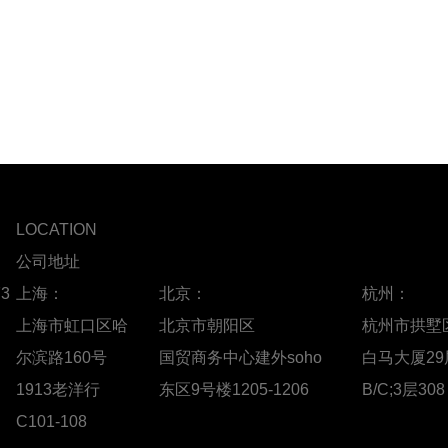
LOCATION
公司地址
73
上海：
北京：
杭州：
上海市虹口区哈
北京市朝阳区
杭州市拱墅
尔滨路160号
国贸商务中心建外soho
白马大厦29
1913老洋行
东区9号楼1205-1206
B/C;3层308
C101-108